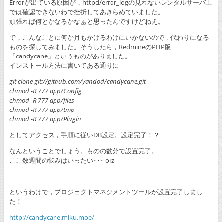
Errorが出ている原因が，httpd/error_logの見れないレンタルサーバ上
では確認できないわで挫折してあきらめていました。
頑張れば何とかなるかなぁと思ったんですけどねえ。
で，こんなことに何か月もかけるわけにいかないので，代わりになる
ものを探してみました。そうしたら，RedmineのPHP版
「candycane」というものがありました。
インストール方法に書いてある通りに
git clone git://github.com/yandod/candycane.git
chmod -R 777 app/Config
chmod -R 777 app/files
chmod -R 777 app/tmp
chmod -R 777 app/Plugin
としてアクセス，手順に従いDB設定。設定完了！？
なんということでしょう。ものの数分で設置完了。
ここ数週間の悩みはいったい･･･ orz
というわけで，プロジェクトマネジメントツールが設置完了しまし
た！
http://candycane.miku.moe/