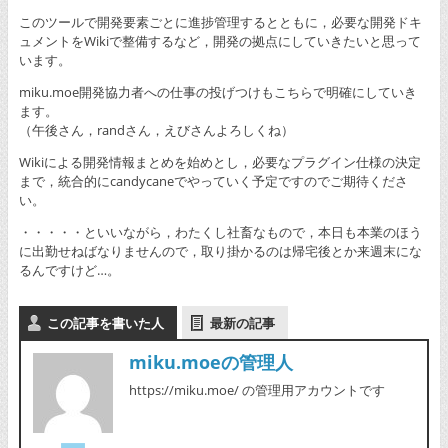
このツールで開発要素ごとに進捗管理するとともに，必要な開発ドキ
ュメントをWikiで整備するなど，開発の拠点にしていきたいと思って
います。
miku.moe開発協力者への仕事の投げつけもこちらで明確にしていき
ます。
（午後さん，randさん，えびさんよろしくね）
Wikiによる開発情報まとめを始めとし，必要なプラグイン仕様の決定
まで，統合的にcandycaneでやっていく予定ですのでご期待くださ
い。
・・・・・といいながら，わたくし社畜なもので，本日も本業のほう
に出勤せねばなりませんので，取り掛かるのは帰宅後とか来週末にな
るんですけど…。
この記事を書いた人
最新の記事
miku.moeの管理人
https://miku.moe/ の管理用アカウントです