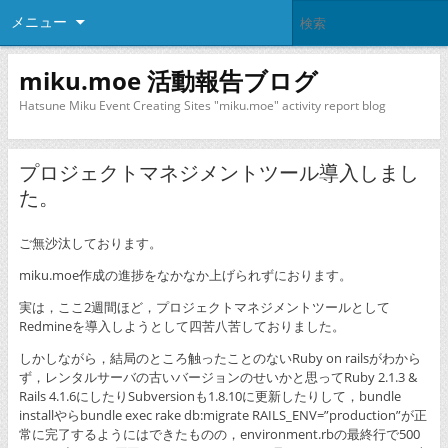
メニュー
miku.moe 活動報告ブログ
Hatsune Miku Event Creating Sites "miku.moe" activity report blog
プロジェクトマネジメントツール導入しまし
た。
ご無沙汰しております。
miku.moe作成の進捗をなかなか上げられずにおります。
実は，ここ2週間ほど，プロジェクトマネジメントツールとして
Redmineを導入しようとして四苦八苦しておりました。
しかしながら，結局のところ触ったことのないRuby on railsがわから
ず，レンタルサーバの古いバージョンのせいかと思ってRuby 2.1.3 &
Rails 4.1.6にしたりSubversionも1.8.10に更新したりして，bundle
installやらbundle exec rake db:migrate RAILS_ENV=”production”が正
常に完了するようにはできたものの，environment.rbの最終行で500